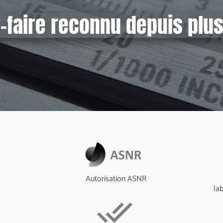
r-faire reconnu depuis plu
Autorisation ASNR
la
done_all