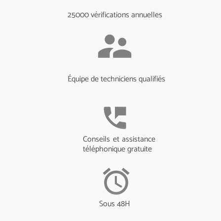
25000 vérifications annuelles
supervisor_account
Équipe de techniciens qualifiés
perm_phone_msg
Conseils et assistance
téléphonique gratuite
alarm
Sous 48H