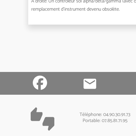
A droite: Un contrôleur sol alpha/bêta/gamma (avec o
remplacement d'instrument devenu obsolète.
local_post_office
thumbs_up_down
Téléphone: 04.90.30.91.73
Portable: 07.85.81.71.95