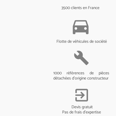
3500 clients en France
directions_car
Flotte de véhicules de société
build
1000 références de pièces
détachées d'origine constructeur
exit_to_app
Devis gratuit
Pas de frais d'expertise