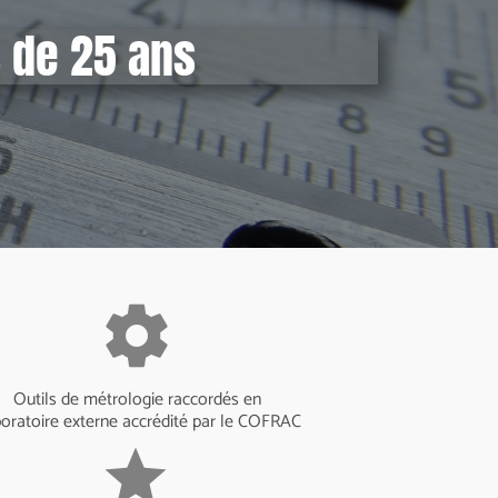
s de 25 ans
settings
Outils de métrologie raccordés en
boratoire externe accrédité par le COFRAC
grade