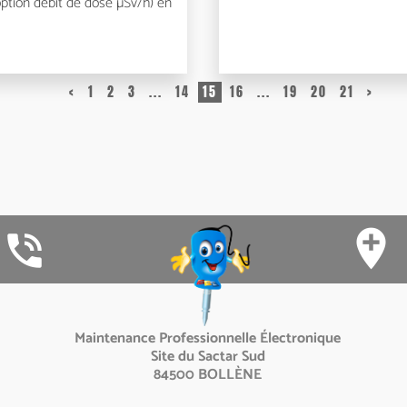
ption débit de dose µSv/h) en
<
1
2
3
...
14
15
16
...
19
20
21
>
add_location
phone_in_talk
Maintenance Professionnelle Électronique
Site du Sactar Sud
84500 BOLLÈNE