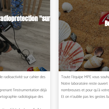
radioprotection "sur
B
e radioactivité sur cahier des
Toute l’équipe MPE vous souhai
Notre laboratoire reste ouvert
renant l'instrumentation déjà
nombreuses et pour qu'à votre r
artographie radiologique des
Et on n'oublie pas les gestes b