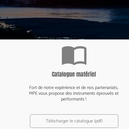
import_contacts
Catalogue matériel
Fort de notre expérience et de nos partenariats,
MPE vous propose des instruments éprouvés et
performants !
Télécharger le catalogue (pdf)