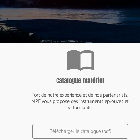
import_contacts
Catalogue matériel
Fort de notre expérience et de nos partenariats,
MPE vous propose des instruments éprouvés et
performants !
Télécharger le catalogue (pdf)