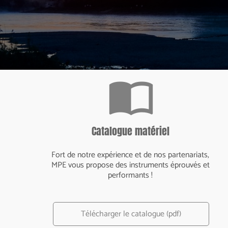
import_contacts
Catalogue matériel
Fort de notre expérience et de nos partenariats,
MPE vous propose des instruments éprouvés et
performants !
Télécharger le catalogue (pdf)