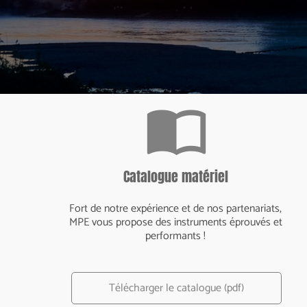
import_contacts
Catalogue matériel
Fort de notre expérience et de nos partenariats,
MPE vous propose des instruments éprouvés et
performants !
Télécharger le catalogue (pdf)