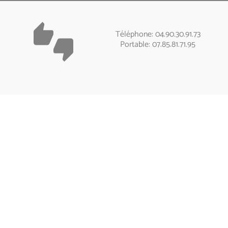
Article publié le 19/02/2026
Radiamètre pour la mesure des rayonnements x et gamma
Télécharger la notice technique
Matériel reconditionné - Photo non contractuelle
Le FH40G est un instrument de mesure polyvalent permettant