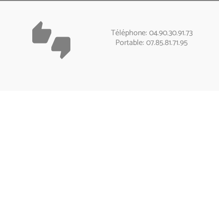
thumbs_up_down
Téléphone: 04.90.30.91.73
Portable: 07.85.81.71.95