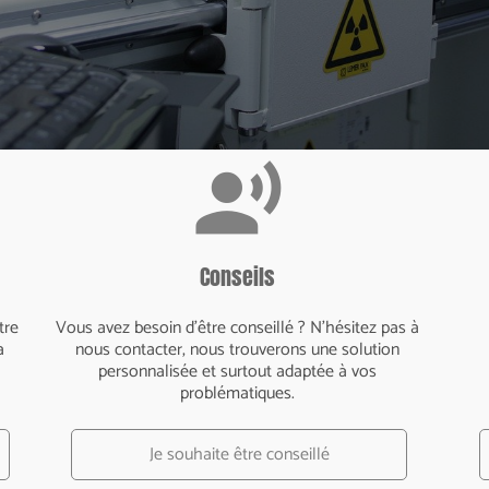
record_voice_over
Conseils
tre
Vous avez besoin d’être conseillé ? N’hésitez pas à
a
nous contacter, nous trouverons une solution
personnalisée et surtout adaptée à vos
problématiques.
Je souhaite être conseillé