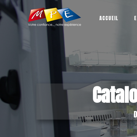
ACCUEIL
E
Catal
D