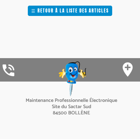
☰
RETOUR À LA LISTE DES ARTICLES
add_location
phone_in_talk
Maintenance Professionnelle Électronique
Site du Sactar Sud
84500 BOLLÈNE