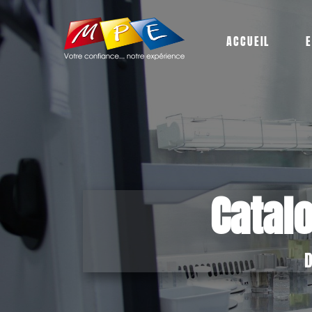
ACCUEIL
E
Catal
D