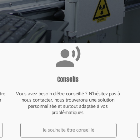
record_voice_over
Conseils
tre
Vous avez besoin d’être conseillé ? N’hésitez pas à
a
nous contacter, nous trouverons une solution
personnalisée et surtout adaptée à vos
problématiques.
Je souhaite être conseillé