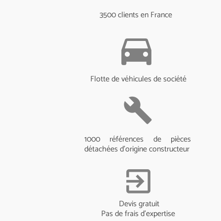
3500 clients en France
directions_car
Flotte de véhicules de société
build
1000 références de pièces
détachées d'origine constructeur
exit_to_app
Devis gratuit
Pas de frais d'expertise