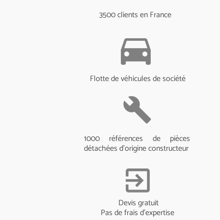
3500 clients en France
directions_car
Flotte de véhicules de société
build
1000 références de pièces
détachées d'origine constructeur
exit_to_app
Devis gratuit
Pas de frais d'expertise